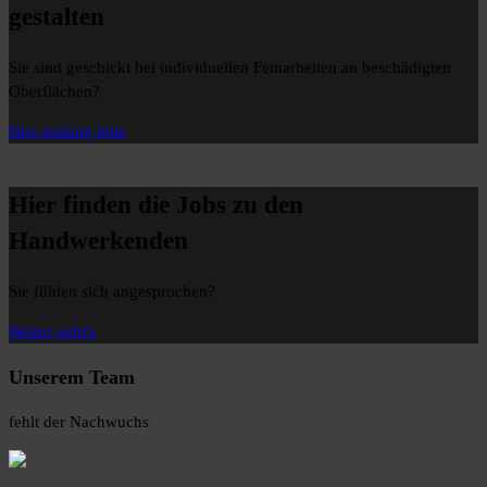
gestalten
Sie sind geschickt bei individuellen Feinarbeiten an beschädigten
Oberflächen?
Hier entlang bitte
Hier finden die Jobs zu den
Handwerkenden
Sie fühlen sich angesprochen?
Weiter geht's
Unserem
Team
fehlt der Nachwuchs