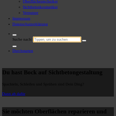
Oberflächentechniker
Sichtbetonkosmetiker
Verputzer
Impressum
Datenschutzerklärung
Suche nach:
Durchstarten
Du hast Bock auf
Sichtbetongestaltung
Spachteln, Schleifen und Sprühen sind Dein Ding?
Dann ab dafür
Sie möchten Oberflächen
reparieren und